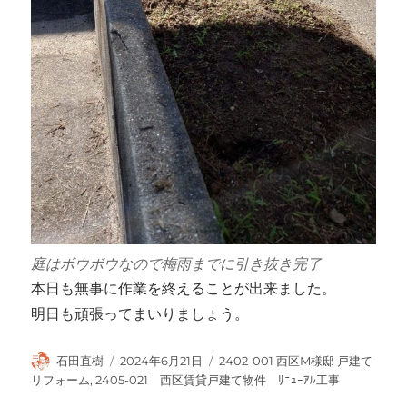
庭はボウボウなので梅雨までに引き抜き完了
本日も無事に作業を終えることが出来ました。
明日も頑張ってまいりましょう。
投
投
カ
石田直樹
2024年6月21日
2402-001 西区M様邸 戸建て
稿
稿
テ
リフォーム
,
2405-021 西区賃貸戸建て物件 ﾘﾆｭｰｱﾙ工事
者
日:
ゴ