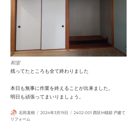
和室
残ってたところも全て終わりました
本日も無事に作業を終えることが出来ました。
明日も頑張ってまいりましょう。
投
投
カ
石田直樹
2024年3月19日
2402-001 西区M様邸 戸建て
稿
稿
テ
リフォーム
者
日:
ゴ
リ