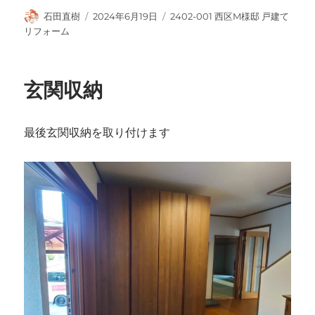
投
投
カ
石田直樹
2024年6月19日
2402-001 西区M様邸 戸建て
稿
稿
テ
リフォーム
者
日:
ゴ
リ
ー
玄関収納
最後玄関収納を取り付けます