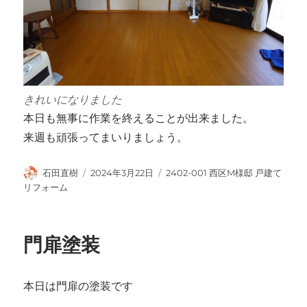
きれいになりました
本日も無事に作業を終えることが出来ました。
来週も頑張ってまいりましょう。
投
投
カ
石田直樹
2024年3月22日
2402-001 西区M様邸 戸建て
稿
稿
テ
リフォーム
者
日:
ゴ
リ
ー
門扉塗装
本日は門扉の塗装です