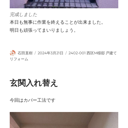
完成しました
本日も無事に作業を終えることが出来ました。
明日も頑張ってまいりましょう。
投
投
カ
石田直樹
2024年3月21日
2402-001 西区M様邸 戸建て
稿
稿
テ
リフォーム
者
日:
ゴ
リ
ー
玄関入れ替え
今回はカバー工法です