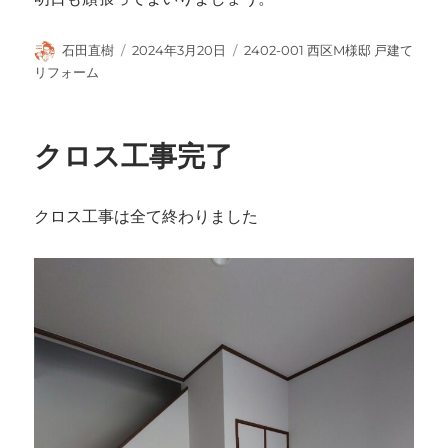
投
投
カ
石田直樹
2024年3月20日
2402-001 西区M様邸 戸建て
稿
稿
テ
リフォーム
者
日:
ゴ
リ
ー
クロス工事完了
クロス工事は全て終わりました