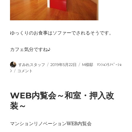
ゆっくりのお食事はソファーでされるそうです。
カフェ気分ですね♪
投
投
カ
すみれスタッフ
2019年5月22日
M様邸 ﾏﾝｼｮﾝﾘﾉﾍﾞｰｼｮ
稿
稿
テ
WEB
ﾝ
コメント
者
日:
ゴ
内
リ
覧
ー
会
WEB内覧会～和室・押入改
～
図
装～
面
で
み
マンションリノベーションWEB内覧会
る