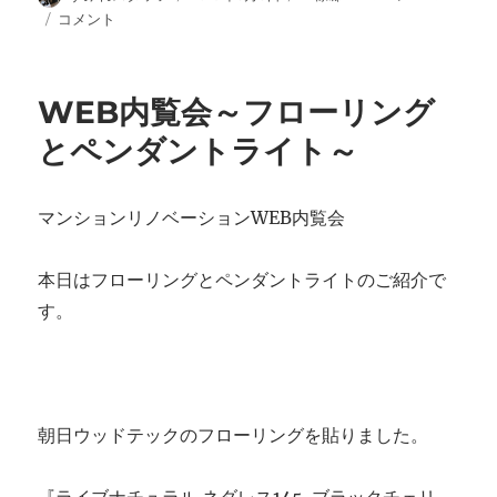
稿
稿
テ
WEB
コメント
者
日:
ゴ
内
リ
覧
ー
会
WEB内覧会～フローリング
～
和
とペンダントライト～
室・
押
入
マンションリノベーションWEB内覧会
改
装
～
本日はフローリングとペンダントライトのご紹介で
に
す。
朝日ウッドテックのフローリングを貼りました。
『ライブナチュラル ネダレス145 ブラックチェリ