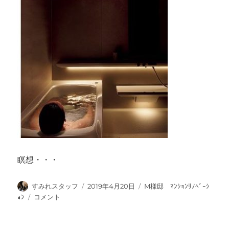
瞑想・・・
投
投
カ
すみれスタッフ
2019年4月20日
M様邸 ﾏﾝｼｮﾝﾘﾉﾍﾞｰｼ
稿
稿
テ
WEB
ｮﾝ
コメント
者
日:
ゴ
内
リ
覧
ー
会