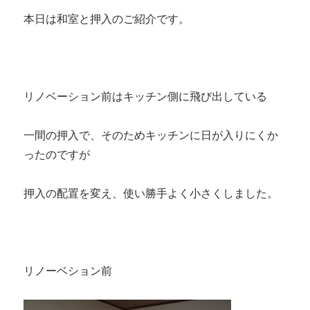
ビ
フ
本日は和室と押入のご紹介です。
ォ
ー
ア
フ
タ
リノベーション前はキッチン側に飛び出している
ー
～
に
一間の押入で、そのためキッチンに日が入りにくか
ったのですが
押入の配置を変え、使い勝手よく小さくしました。
リノーベション前