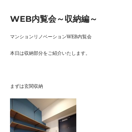
リ
加！
ー
に
WEB内覧会～収納編～
マンションリノベーションWEB内覧会
本日は収納部分をご紹介いたします。
まずは玄関収納