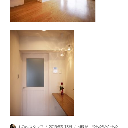
投
投
カ
すみれスタッフ
2019年5月3日
M様邸 ﾏﾝｼｮﾝﾘﾉﾍﾞｰｼｮﾝ