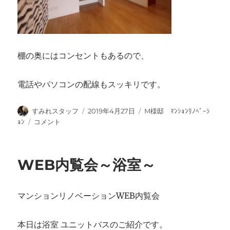
棚の奥にはコンセントもあるので、
電話やパソコンの配線もスッキリです。
投
投
カ
すみれスタッフ
2019年4月27日
M様邸 ﾏﾝｼｮﾝﾘﾉﾍﾞｰｼ
稿
稿
テ
WEB
ｮﾝ
コメント
者
日:
ゴ
内
リ
覧
ー
会
WEB内覧会～浴室～
～
フ
ロ
マンションリノベーションWEB内覧会
ー
リ
ン
本日は浴室 ユニットバスのご紹介です。
グ