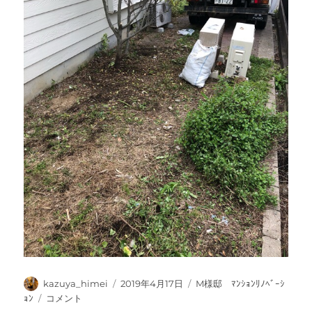
投
投
カ
kazuya_himei
2019年4月17日
M様邸 ﾏﾝｼｮﾝﾘﾉﾍﾞｰｼ
稿
稿
テ
棚
ｮﾝ
コメント
者
日:
ゴ
追