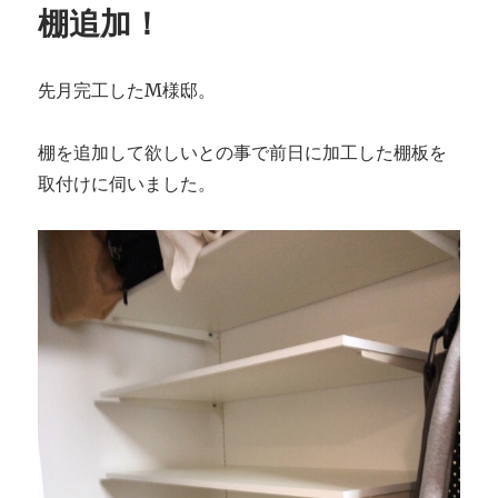
棚追加！
～
浴
室
先月完工したM様邸。
～
に
棚を追加して欲しいとの事で前日に加工した棚板を
取付けに伺いました。