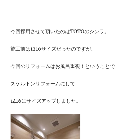
と
ペ
ン
ダ
今回採用させて頂いたのはTOTOのシンラ。
ン
ト
ラ
施工前は1216サイズだったのですが、
イ
ト
～
今回のリフォームはお風呂重視！ということで
に
スケルトンリフォームにして
1416にサイズアップしました。