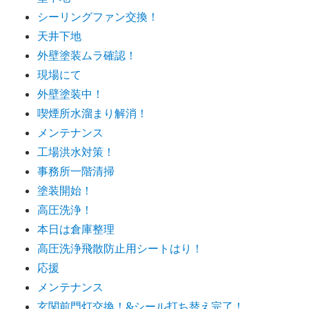
シーリングファン交換！
天井下地
外壁塗装ムラ確認！
現場にて
外壁塗装中！
喫煙所水溜まり解消！
メンテナンス
工場洪水対策！
事務所一階清掃
塗装開始！
高圧洗浄！
本日は倉庫整理
高圧洗浄飛散防止用シートはり！
応援
メンテナンス
玄関前門灯交換！&シール打ち替え完了！