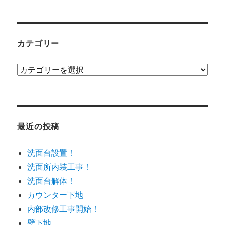
カテゴリー
カ
テ
ゴ
リ
ー
最近の投稿
洗面台設置！
洗面所内装工事！
洗面台解体！
カウンター下地
内部改修工事開始！
壁下地