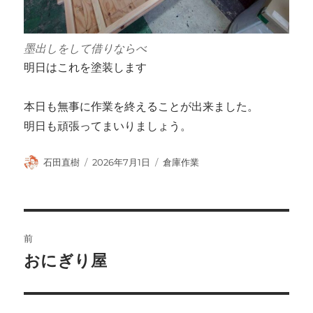
墨出しをして借りならべ
明日はこれを塗装します
本日も無事に作業を終えることが出来ました。
明日も頑張ってまいりましょう。
投
投
カ
石田直樹
2026年7月1日
倉庫作業
稿
稿
テ
者
日:
ゴ
リ
ー
投
前
稿
おにぎり屋
前
の
ナ
投