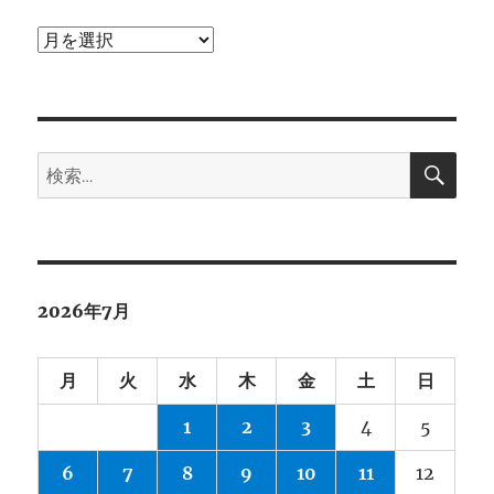
ア
ー
カ
イ
検
ブ
検
索
索:
2026年7月
月
火
水
木
金
土
日
1
2
3
4
5
6
7
8
9
10
11
12