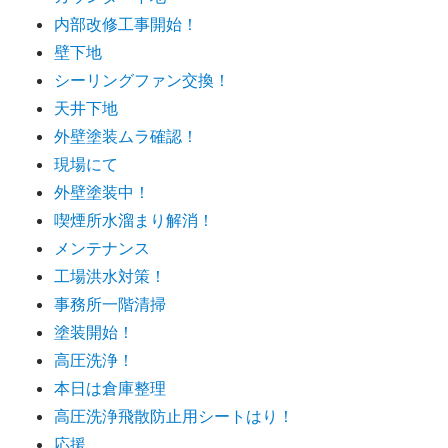
内部改修工事開始！
壁下地
シーリングファン交換！
天井下地
外壁塗装ムラ確認！
現場にて
外壁塗装中！
喫煙所水溜まり解消！
メンテナンス
工場洪水対策！
事務所一階清掃
塗装開始！
高圧洗浄！
本日は倉庫整理
高圧洗浄飛散防止用シートはり！
応援