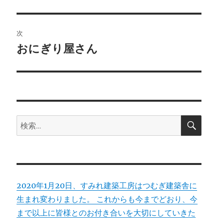
の
ナ
投
ビ
稿:
次
ゲ
おにぎり屋さん
次
の
ー
投
シ
稿:
ョ
検
検
索
ン
索:
2020年1月20日、すみれ建築工房はつむぎ建築舎に
生まれ変わりました。 これからも今までどおり、今
まで以上に皆様とのお付き合いを大切にしていきた