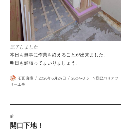
完了しました
本日も無事に作業を終えることが出来ました。
明日も頑張ってまいりましょう。
投
投
カ
石田直樹
2026年6月24日
2604-013 N様邸バリアフ
稿
稿
テ
リー工事
者
日:
ゴ
リ
ー
投
前
稿
開口下地！
前