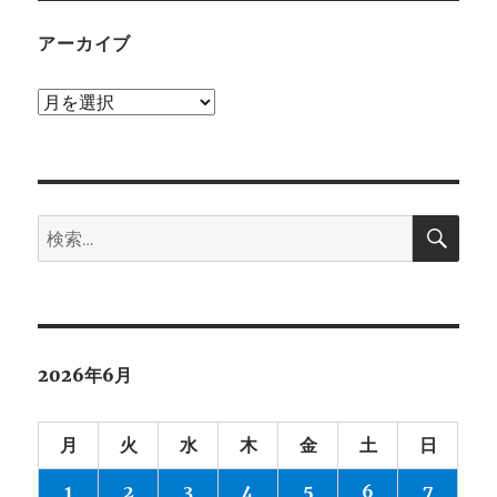
アーカイブ
ア
ー
カ
イ
検
ブ
検
索
索:
2026年6月
月
火
水
木
金
土
日
1
2
3
4
5
6
7