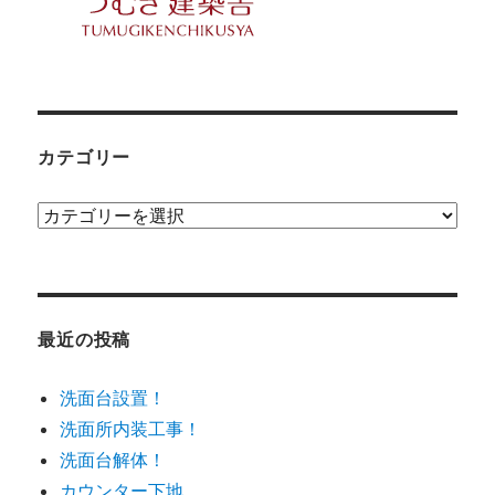
カテゴリー
カ
テ
ゴ
リ
ー
最近の投稿
洗面台設置！
洗面所内装工事！
洗面台解体！
カウンター下地