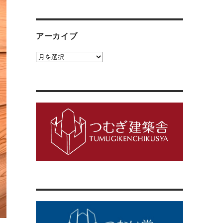
ゴ
リ
ー
アーカイブ
ア
ー
カ
イ
ブ