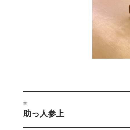
投
前
稿
助っ人参上
前
の
ナ
投