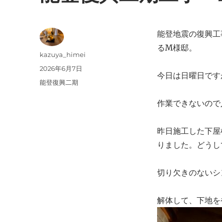
能登地震の復興工
るM様邸。
投
kazuya_himei
稿
投
2026年6月7日
今日は日曜日です
者
稿
カ
能登復興二期
日:
テ
作業できないので
ゴ
リ
ー
昨日施工した下屋
りました。どうし
切り欠きのないシ
解体して、下地を