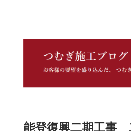
つむぎ施工ブログ
能登復興二期工事 