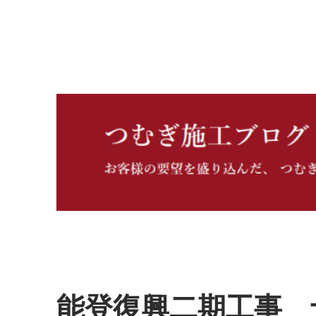
つむぎ施工ブログ
能登復興二期工事 