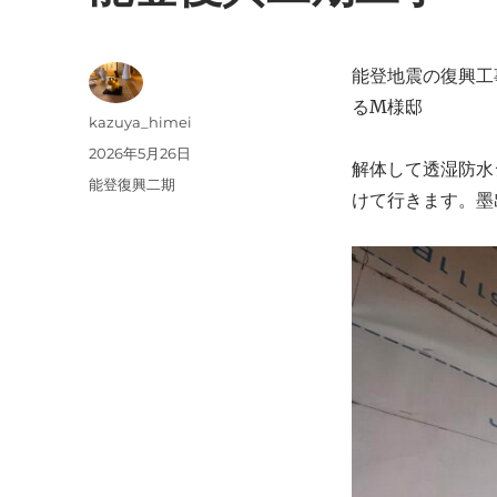
能登地震の復興工
るM様邸
投
kazuya_himei
稿
投
2026年5月26日
解体して透湿防水
者
稿
カ
能登復興二期
けて行きます。墨
日:
テ
ゴ
リ
ー