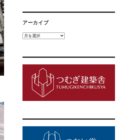
ゴ
リ
ー
アーカイブ
ア
ー
カ
イ
ブ