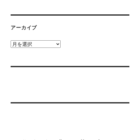
テ
ゴ
リ
ー
アーカイブ
ア
ー
カ
イ
ブ