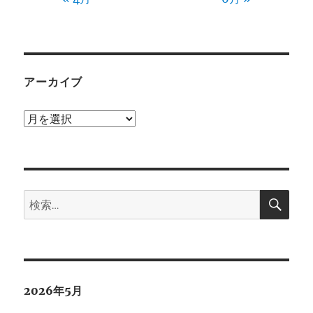
アーカイブ
ア
ー
カ
イ
検
ブ
検
索
索:
2026年5月