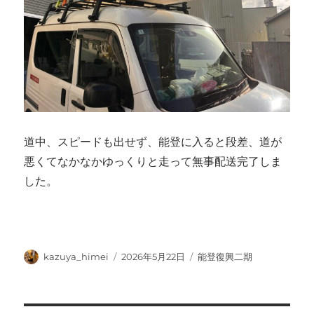
道中、スピードも出せず、能登に入ると段差、道が
悪くてなかなかゆっくりと走って無事配送完了しま
した。
投
投
カ
kazuya_himei
2026年5月22日
能登復興二期
稿
稿
テ
者
日:
ゴ
リ