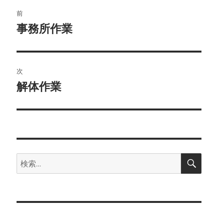
ー
投
前
稿
事務所作業
前
の
ナ
投
ビ
稿:
次
ゲ
解体作業
次
の
ー
投
シ
稿:
ョ
検
検
索
ン
索: