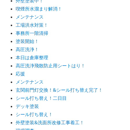
外壁塗装中！
喫煙所水溜まり解消！
メンテナンス
工場洪水対策！
事務所一階清掃
塗装開始！
高圧洗浄！
本日は倉庫整理
高圧洗浄飛散防止用シートはり！
応援
メンテナンス
玄関前門灯交換！&シール打ち替え完了！
シール打ち替え！二日目
デッキ塗装
シール打ち替え！
外壁塗装&洗面所改修工事着工！