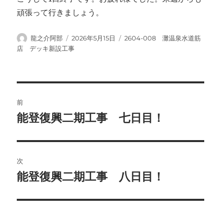
頑張って行きましょう。
投
投
カ
龍之介阿部
2026年5月15日
2604-008 灘温泉水道筋
稿
稿
テ
店 デッキ新設工事
者
日:
ゴ
リ
ー
投
前
稿
能登復興二期工事 七日目！
前
の
ナ
投
ビ
稿:
次
ゲ
能登復興二期工事 八日目！
次
の
ー
投
シ
稿: