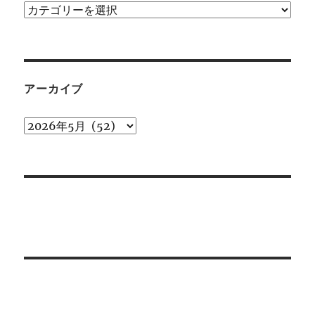
カ
テ
ゴ
リ
ー
アーカイブ
ア
ー
カ
イ
ブ