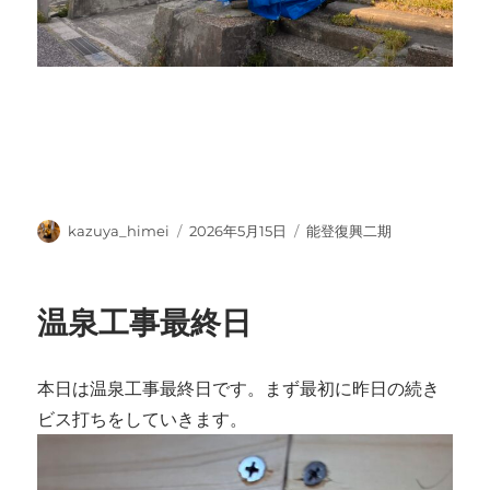
投
投
カ
kazuya_himei
2026年5月15日
能登復興二期
稿
稿
テ
者
日:
ゴ
リ
温泉工事最終日
ー
本日は温泉工事最終日です。まず最初に昨日の続き
ビス打ちをしていきます。