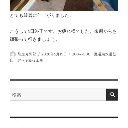
とても綺麗に仕上がりました。
こうして1日終了です。お疲れ様でした。来週からも
頑張って行きましょう。
投
投
カ
龍之介阿部
2026年5月15日
2604-008 灘温泉水道筋
稿
稿
テ
店 デッキ新設工事
者
日:
ゴ
リ
ー
検
検
索
索: