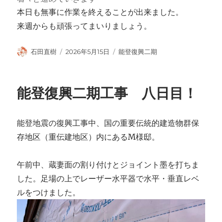
本日も無事に作業を終えることが出来ました。
来週からも頑張ってまいりましょう。
投
投
カ
石田直樹
2026年5月15日
能登復興二期
稿
稿
テ
者
日:
ゴ
リ
能登復興二期工事 八日目！
ー
能登地震の復興工事中、国の重要伝統的建造物群保
存地区（重伝建地区）内にあるM様邸。
午前中、蔵妻面の割り付けとジョイント墨を打ちま
した。足場の上でレーザー水平器で水平・垂直レベ
ルをつけました。