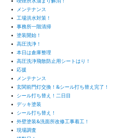
喫煙所水溜まり解消！
メンテナンス
工場洪水対策！
事務所一階清掃
塗装開始！
高圧洗浄！
本日は倉庫整理
高圧洗浄飛散防止用シートはり！
応援
メンテナンス
玄関前門灯交換！&シール打ち替え完了！
シール打ち替え！二日目
デッキ塗装
シール打ち替え！
外壁塗装&洗面所改修工事着工！
現場調査