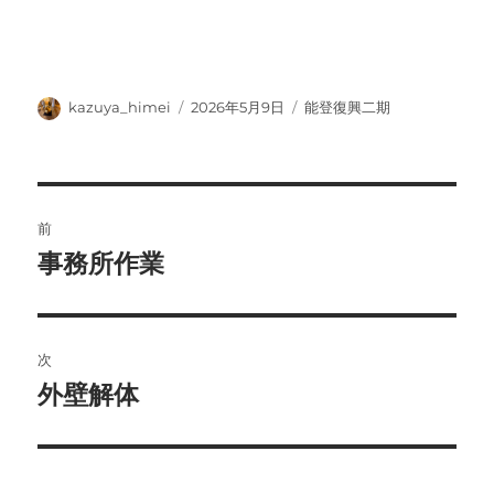
投
投
カ
kazuya_himei
2026年5月9日
能登復興二期
稿
稿
テ
者
日:
ゴ
リ
ー
投
前
稿
事務所作業
前
の
ナ
投
ビ
稿:
次
ゲ
外壁解体
次
の
ー
投
シ
稿: