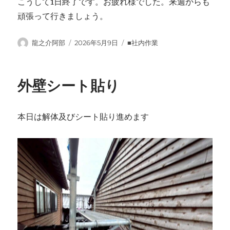
こうして1日終了です。お疲れ様でした。来週からも
頑張って行きましょう。
投
投
カ
龍之介阿部
2026年5月9日
■社内作業
稿
稿
テ
者
日:
ゴ
リ
外壁シート貼り
ー
本日は解体及びシート貼り進めます