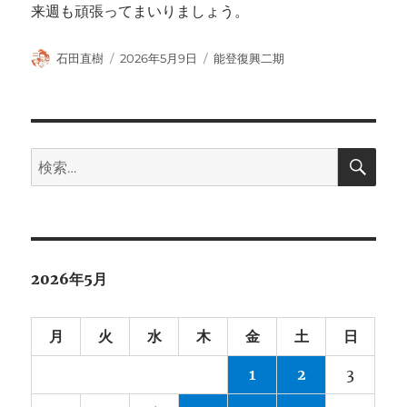
来週も頑張ってまいりましょう。
投
投
カ
石田直樹
2026年5月9日
能登復興二期
稿
稿
テ
者
日:
ゴ
リ
ー
検
検
索
索:
2026年5月
月
火
水
木
金
土
日
1
2
3