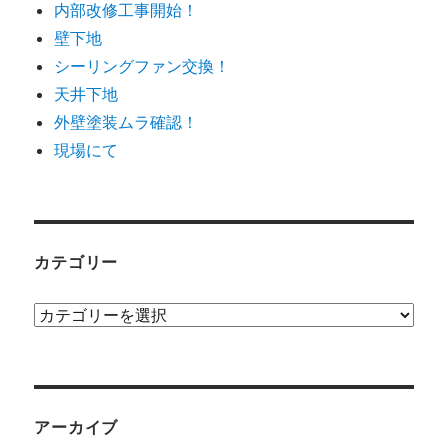
内部改修工事開始！
壁下地
シーリングファン交換！
天井下地
外壁塗装ムラ確認！
現場にて
カテゴリー
カ
テ
ゴ
リ
ー
アーカイブ