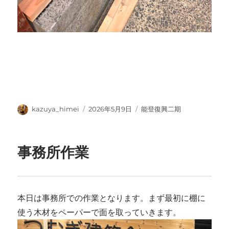
投
投
カ
kazuya_himei
2026年5月9日
能登復興二期
稿
稿
テ
者
日:
ゴ
リ
事務所作業
ー
本日は事務所での作業となります。まず最初に棚に
使う木材をペーパーで面を取っていきます。