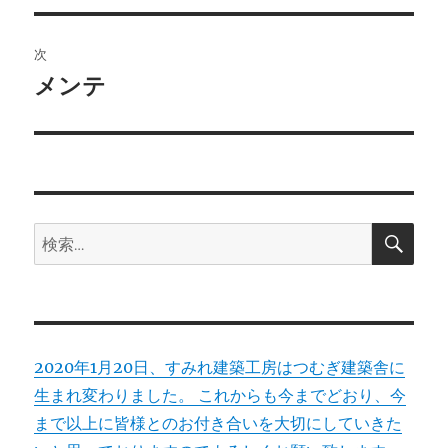
ナ
投
ビ
稿:
次
ゲ
メンテ
次
の
ー
投
シ
稿:
ョ
検
検
索
ン
索:
2020年1月20日、すみれ建築工房はつむぎ建築舎に
生まれ変わりました。 これからも今までどおり、今
まで以上に皆様とのお付き合いを大切にしていきた