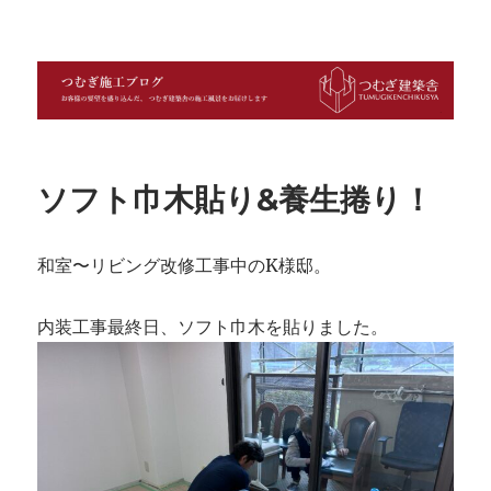
つむぎ施工ブログ
ソフト巾木貼り&養生捲り！
和室〜リビング改修工事中のK様邸。
内装工事最終日、ソフト巾木を貼りました。