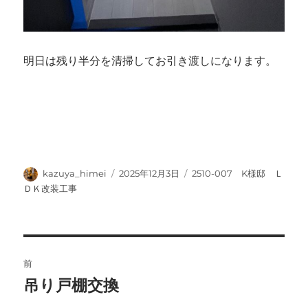
明日は残り半分を清掃してお引き渡しになります。
投
投
カ
kazuya_himei
2025年12月3日
2510-007 K様邸 Ｌ
稿
稿
テ
ＤＫ改装工事
者
日:
ゴ
リ
ー
投
前
稿
吊り戸棚交換
前
の