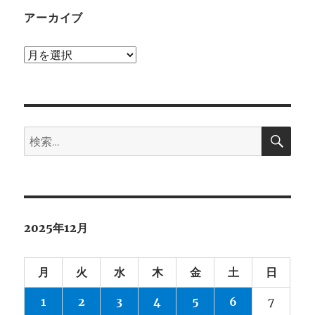
アーカイブ
ア
ー
カ
イ
検
ブ
検
索
索:
2025年12月
月
火
水
木
金
土
日
1
2
3
4
5
6
7