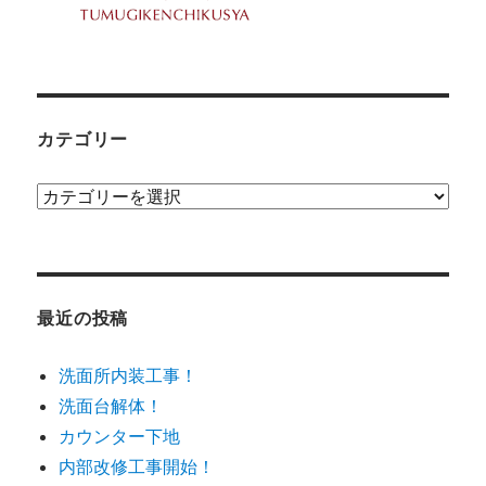
カテゴリー
カ
テ
ゴ
リ
ー
最近の投稿
洗面所内装工事！
洗面台解体！
カウンター下地
内部改修工事開始！