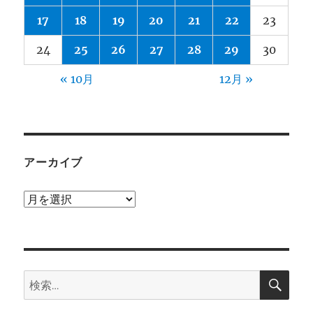
17
18
19
20
21
22
23
24
25
26
27
28
29
30
« 10月
12月 »
アーカイブ
ア
ー
カ
イ
検
ブ
検
索
索: