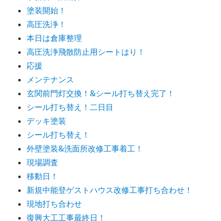
塗装開始！
高圧洗浄！
本日は倉庫整理
高圧洗浄飛散防止用シートはり！
応援
メンテナンス
玄関前門灯交換！&シール打ち替え完了！
シール打ち替え！二日目
デッキ塗装
シール打ち替え！
外壁塗装&洗面所改修工事着工！
現場調査
移動日！
新規中能登ゲストハウス改修工事打ち合わせ！
現地打ち合わせ
復興大工工事最終日！