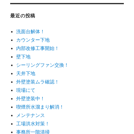
リ
ー
最近の投稿
洗面台解体！
カウンター下地
内部改修工事開始！
壁下地
シーリングファン交換！
天井下地
外壁塗装ムラ確認！
現場にて
外壁塗装中！
喫煙所水溜まり解消！
メンテナンス
工場洪水対策！
事務所一階清掃