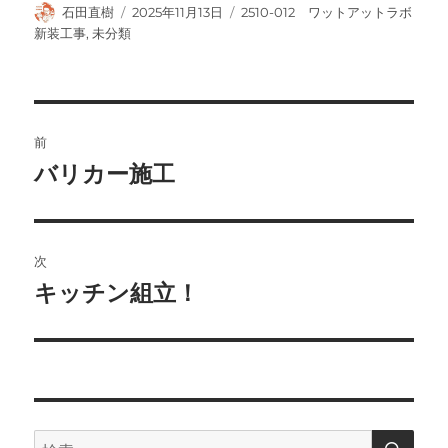
投
投
カ
石田直樹
2025年11月13日
2510-012 ワットアットラボ
稿
稿
テ
新装工事
,
未分類
者
日:
ゴ
リ
ー
投
前
稿
バリカー施工
前
の
ナ
投
ビ
稿:
次
ゲ
キッチン組立！
次
の
ー
投
シ
稿:
ョ
検
検