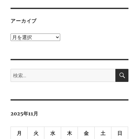
アーカイブ
ア
ー
カ
イ
検
ブ
検
索
索:
2025年11月
月
火
水
木
金
土
日