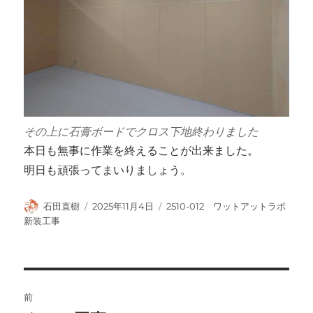
その上に石膏ボードでクロス下地終わりました
本日も無事に作業を終えることが出来ました。
明日も頑張ってまいりましょう。
投
投
カ
石田直樹
2025年11月4日
2510-012 ワットアットラボ
稿
稿
テ
新装工事
者
日:
ゴ
リ
ー
投
前