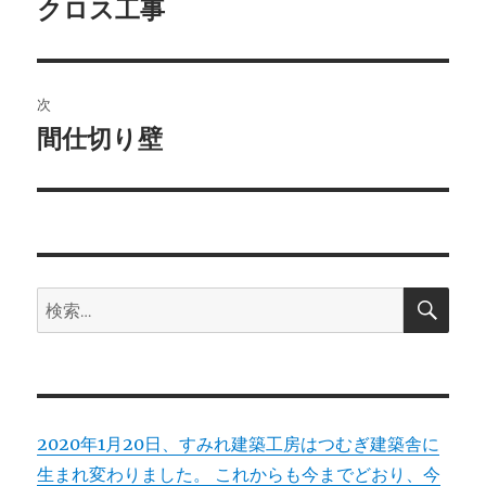
稿
クロス工事
前
の
ナ
投
ビ
稿:
次
ゲ
間仕切り壁
次
の
ー
投
シ
稿:
ョ
検
検
索
ン
索:
2020年1月20日、すみれ建築工房はつむぎ建築舎に
生まれ変わりました。 これからも今までどおり、今