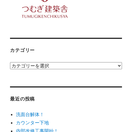
カテゴリー
カ
テ
ゴ
リ
ー
最近の投稿
洗面台解体！
カウンター下地
内部改修工事開始！