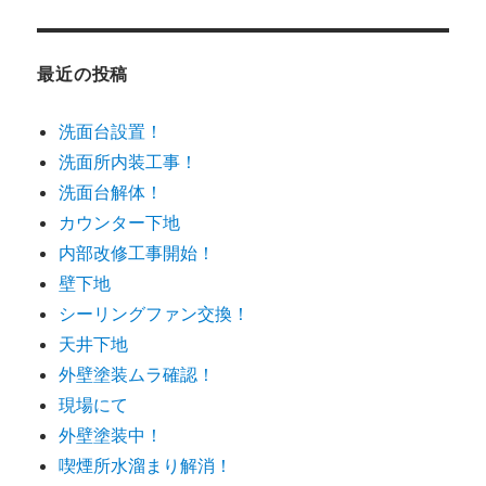
ゴ
リ
ー
最近の投稿
洗面台設置！
洗面所内装工事！
洗面台解体！
カウンター下地
内部改修工事開始！
壁下地
シーリングファン交換！
天井下地
外壁塗装ムラ確認！
現場にて
外壁塗装中！
喫煙所水溜まり解消！