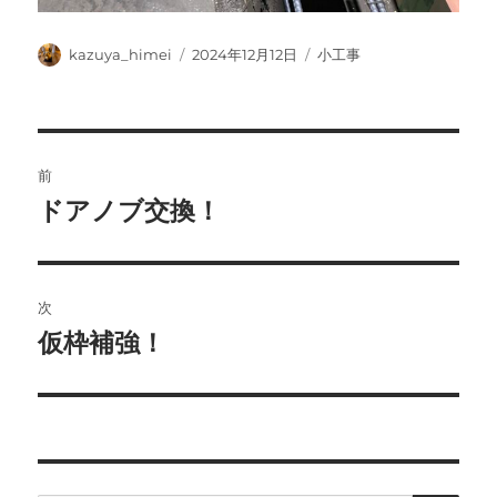
投
投
カ
kazuya_himei
2024年12月12日
小工事
稿
稿
テ
者
日:
ゴ
リ
ー
投
前
稿
ドアノブ交換！
前
の
ナ
投
ビ
稿:
次
ゲ
仮枠補強！
次
の
ー
投
シ
稿:
ョ