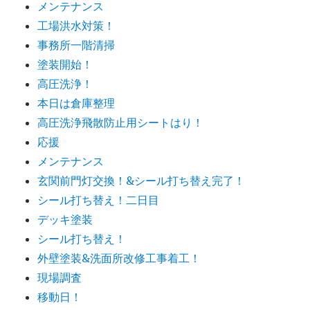
メンテナンス
工場洪水対策！
事務所一階清掃
塗装開始！
高圧洗浄！
本日は倉庫整理
高圧洗浄飛散防止用シートはり！
応援
メンテナンス
玄関前門灯交換！&シール打ち替え完了！
シール打ち替え！二日目
デッキ塗装
シール打ち替え！
外壁塗装&洗面所改修工事着工！
現場調査
移動日！