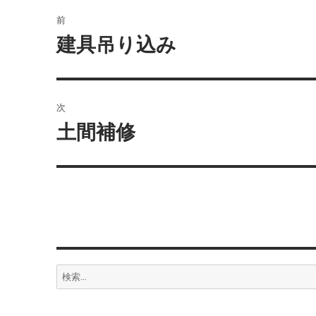
投
前
稿
建具吊り込み
前
の
ナ
投
ビ
稿:
次
ゲ
土間補修
次
の
ー
投
シ
稿:
ョ
ン
検
索: