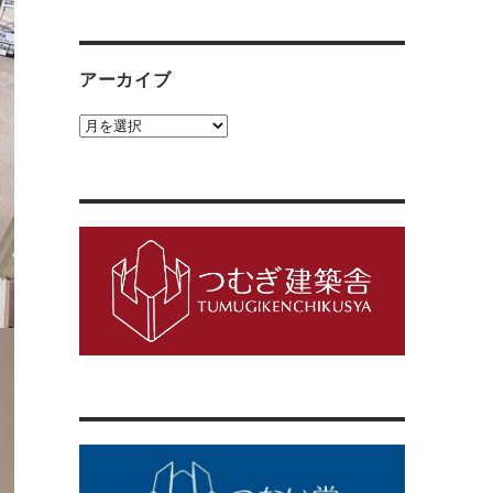
ゴ
リ
ー
アーカイブ
ア
ー
カ
イ
ブ