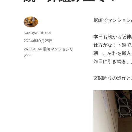
尼崎でマンション
投
kazuya_himei
本日も朝から阪神
稿
投
2024年10月25日
仕方がなく下道で
者
稿
カ
2410-004 尼崎マンションリ
朝一、材料を搬入
日:
テ
ノベ
昨日に引き続き、
ゴ
リ
ー
玄関周りの造作と