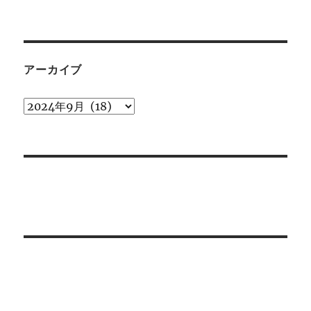
テ
ゴ
リ
ー
アーカイブ
ア
ー
カ
イ
ブ