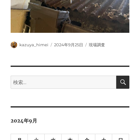
投
投
カ
kazuya_himei
2024年9月25日
現場調査
稿
稿
テ
者
日:
ゴ
リ
ー
検
検
索
索:
2024年9月