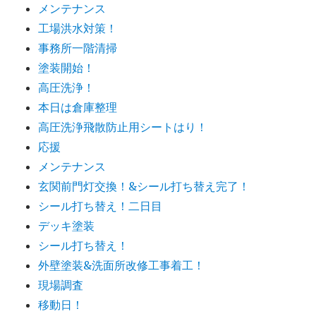
メンテナンス
工場洪水対策！
事務所一階清掃
塗装開始！
高圧洗浄！
本日は倉庫整理
高圧洗浄飛散防止用シートはり！
応援
メンテナンス
玄関前門灯交換！&シール打ち替え完了！
シール打ち替え！二日目
デッキ塗装
シール打ち替え！
外壁塗装&洗面所改修工事着工！
現場調査
移動日！