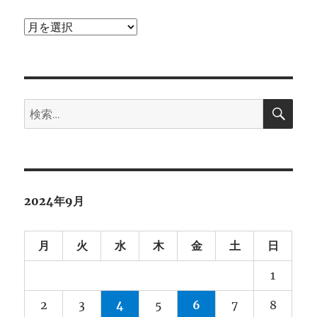
ア
ー
カ
イ
検
ブ
検
索
索:
2024年9月
月
火
水
木
金
土
日
1
2
3
4
5
6
7
8