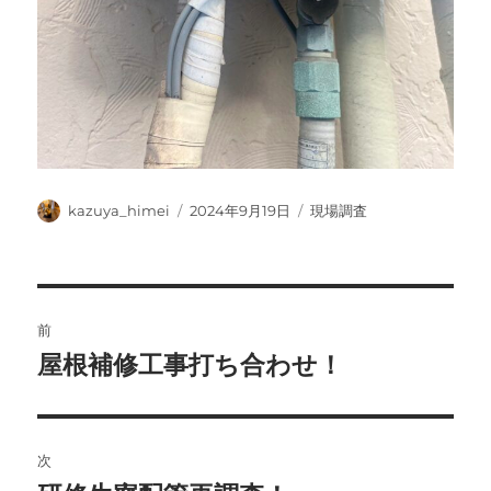
投
投
カ
kazuya_himei
2024年9月19日
現場調査
稿
稿
テ
者
日:
ゴ
リ
ー
投
前
稿
屋根補修工事打ち合わせ！
前
の
ナ
投
ビ
稿:
次