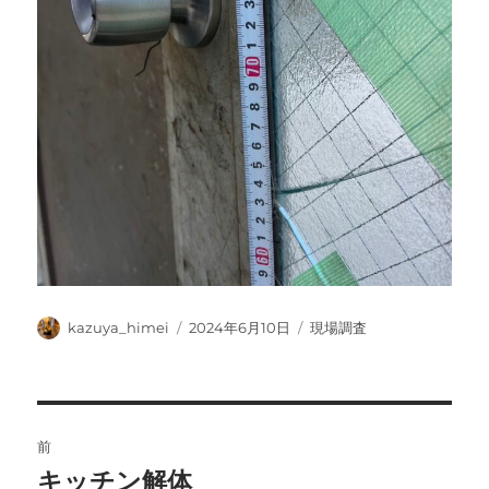
投
投
カ
kazuya_himei
2024年6月10日
現場調査
稿
稿
テ
者
日:
ゴ
リ
ー
投
前
稿
キッチン解体
前