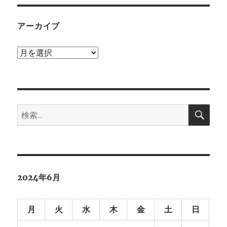
アーカイブ
ア
ー
カ
イ
検
ブ
検
索
索:
2024年6月
月
火
水
木
金
土
日