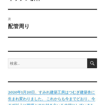
の
ナ
投
ビ
稿:
次
ゲ
配管周り
次
の
ー
投
シ
稿:
ョ
検
検
索
ン
索:
2020年1月20日、すみれ建築工房はつむぎ建築舎に
生まれ変わりました。 これからも今までどおり、今