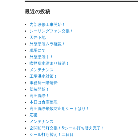
ー
最近の投稿
内部改修工事開始！
シーリングファン交換！
天井下地
外壁塗装ムラ確認！
現場にて
外壁塗装中！
喫煙所水溜まり解消！
メンテナンス
工場洪水対策！
事務所一階清掃
塗装開始！
高圧洗浄！
本日は倉庫整理
高圧洗浄飛散防止用シートはり！
応援
メンテナンス
玄関前門灯交換！&シール打ち替え完了！
シール打ち替え！二日目