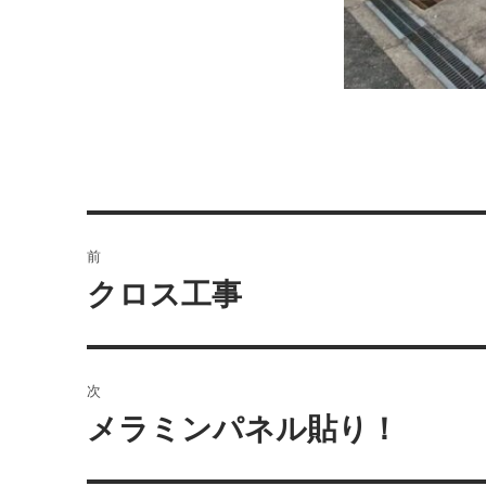
投
前
稿
クロス工事
前
の
ナ
投
ビ
稿:
次
ゲ
メラミンパネル貼り！
次
の
ー
投