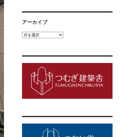
ゴ
リ
ー
アーカイブ
ア
ー
カ
イ
ブ