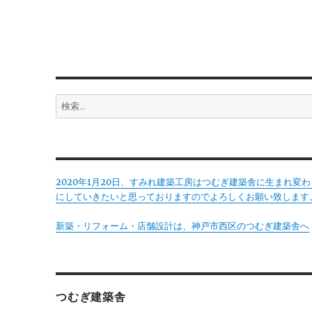
シ
稿:
ョ
ン
検
索:
2020年1月20日、すみれ建築工房はつむぎ建築舎に生まれ
にしていきたいと思っておりますのでよろしくお願い致します
新築・リフォーム・店舗設計は、神戸市西区のつむぎ建築舎へ
つむぎ建築舎