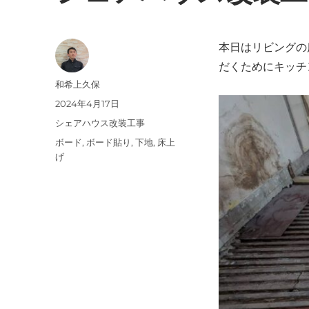
本日はリビングの
だくためにキッチ
投
和希上久保
稿
投
2024年4月17日
者
稿
カ
シェアハウス改装工事
日:
テ
タ
ボード
,
ボード貼り
,
下地
,
床上
ゴ
グ
げ
リ
ー