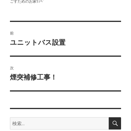
稿
稿
テ
ごすためのお家ﾘﾉﾍﾞ
者
日:
ゴ
リ
ー
投
前
稿
ユニットバス設置
前
の
ナ
投
ビ
稿:
次
ゲ
煙突補修工事！
次
の
ー
投
シ
稿:
ョ
検
検
索
ン
索: