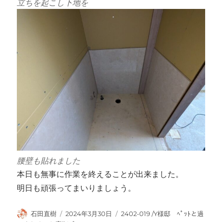
立ちを起こし下地を
腰壁も貼れました
本日も無事に作業を終えることが出来ました。
明日も頑張ってまいりましょう。
投
投
カ
石田直樹
2024年3月30日
2402-019 /Y様邸 ﾍﾟｯﾄと過