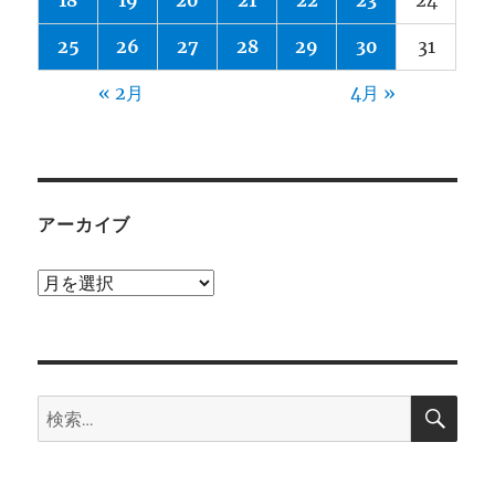
18
19
20
21
22
23
24
25
26
27
28
29
30
31
« 2月
4月 »
アーカイブ
ア
ー
カ
イ
検
ブ
検
索
索: