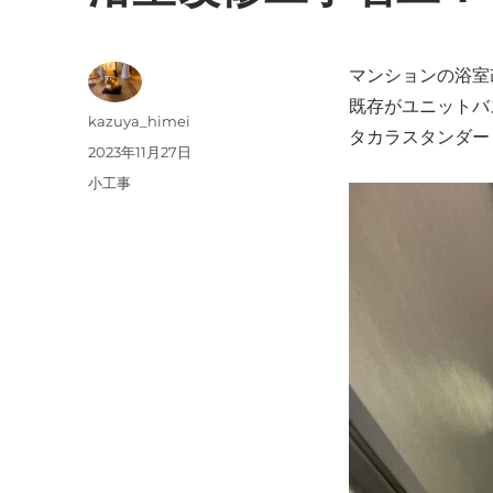
マンションの浴室
既存がユニットバ
投
kazuya_himei
タカラスタンダー
稿
投
2023年11月27日
者
稿
カ
小工事
日:
テ
ゴ
リ
ー