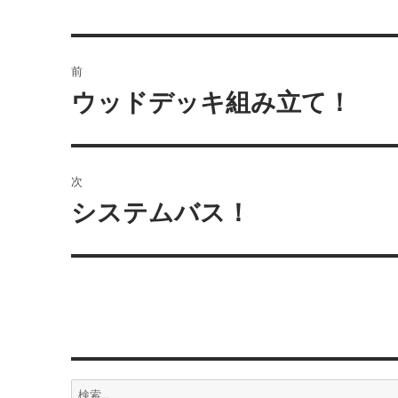
投
前
稿
ウッドデッキ組み立て！
前
の
ナ
投
ビ
稿:
次
ゲ
システムバス！
次
の
ー
投
シ
稿:
ョ
ン
検