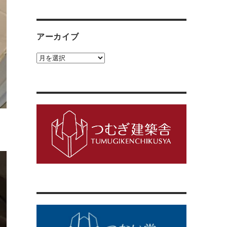
ゴ
リ
ー
アーカイブ
ア
ー
カ
イ
ブ