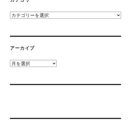
カ
テ
ゴ
リ
ー
アーカイブ
ア
ー
カ
イ
ブ