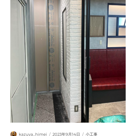
投
投
カ
kazuya_himei
2023年9月14日
小工事