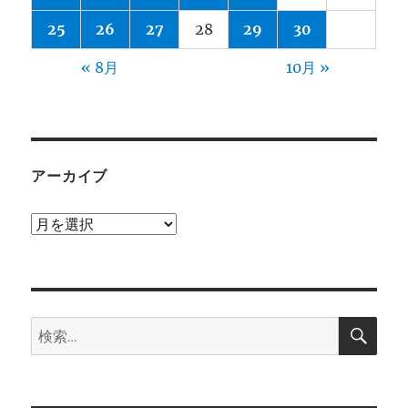
25
26
27
28
29
30
« 8月
10月 »
アーカイブ
ア
ー
カ
イ
検
ブ
検
索
索: