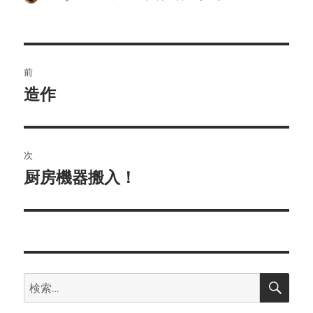
稿
稿
テ
者
日:
ゴ
リ
ー
投
前
稿
造作
前
の
ナ
投
ビ
稿:
次
ゲ
厨房機器搬入！
次
の
ー
投
シ
稿:
ョ
検
検
索
ン
索: