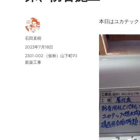
本日はユカテック
投
石田直樹
稿
投
2023年7月18日
者
稿
カ
2301-002 （仮称）山下町PJ
日:
テ
新築工事
ゴ
リ
ー