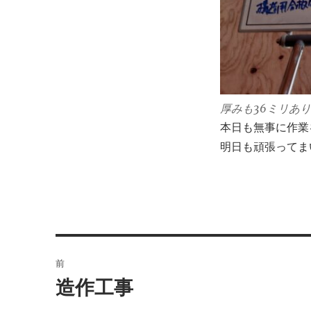
厚みも36ミリあ
本日も無事に作業
明日も頑張ってま
投
前
稿
造作工事
前
の
ナ