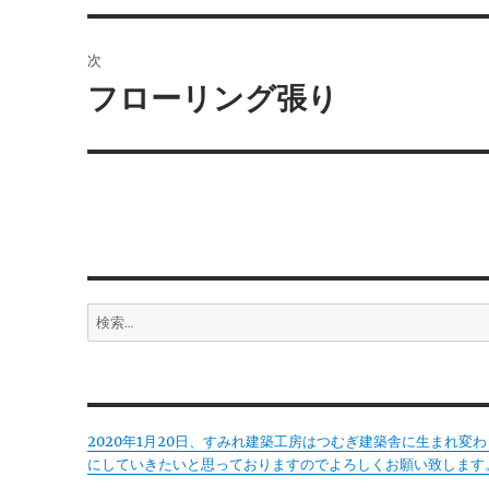
投
ビ
稿:
次
ゲ
フローリング張り
次
の
ー
投
シ
稿:
ョ
ン
検
索:
2020年1月20日、すみれ建築工房はつむぎ建築舎に生まれ
にしていきたいと思っておりますのでよろしくお願い致します