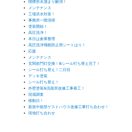
喫煙所水溜まり解消！
メンテナンス
工場洪水対策！
事務所一階清掃
塗装開始！
高圧洗浄！
本日は倉庫整理
高圧洗浄飛散防止用シートはり！
応援
メンテナンス
玄関前門灯交換！&シール打ち替え完了！
シール打ち替え！二日目
デッキ塗装
シール打ち替え！
外壁塗装&洗面所改修工事着工！
現場調査
移動日！
新規中能登ゲストハウス改修工事打ち合わせ！
現地打ち合わせ