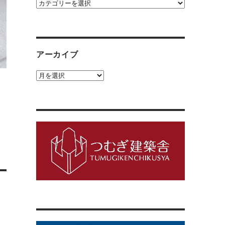
カ
テ
ゴ
リ
ー
アーカイブ
ア
ー
カ
イ
ブ