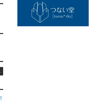
検
索
切