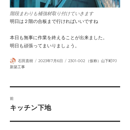
階段まわりも補強材取り付けていきます
明日は２階の合板まで行ければいいですね
本日も無事に作業を終えることが出来ました。
明日も頑張ってまいりましょう。
投
投
カ
石田直樹
2023年7月6日
2301-002 （仮称）山下町PJ
稿
稿
テ
新築工事
者
日:
ゴ
リ
ー
投
前
稿
キッチン下地
前
の
ナ
投
ビ