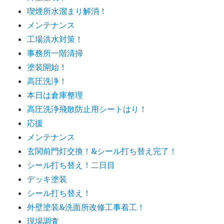
喫煙所水溜まり解消！
メンテナンス
工場洪水対策！
事務所一階清掃
塗装開始！
高圧洗浄！
本日は倉庫整理
高圧洗浄飛散防止用シートはり！
応援
メンテナンス
玄関前門灯交換！&シール打ち替え完了！
シール打ち替え！二日目
デッキ塗装
シール打ち替え！
外壁塗装&洗面所改修工事着工！
現場調査