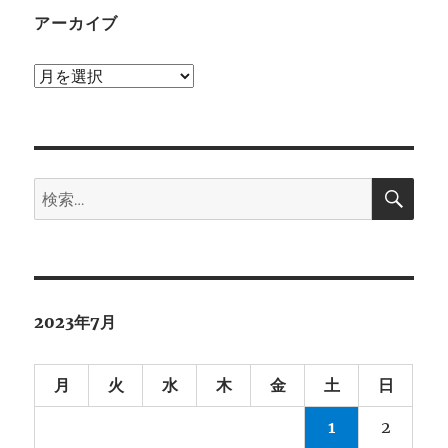
アーカイブ
ア
ー
カ
イ
検
ブ
検
索
索:
2023年7月
月
火
水
木
金
土
日
1
2