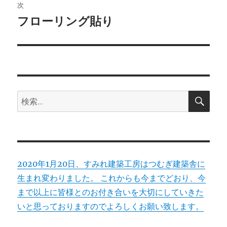
稿:
次
ゲ
フローリング貼り
次
の
ー
投
シ
稿:
ョ
検
検
索
ン
索:
2020年1月20日、すみれ建築工房はつむぎ建築舎に
生まれ変わりました。 これからも今までどおり、今
まで以上に皆様とのお付き合いを大切にしていきた
いと思っておりますのでよろしくお願い致します。