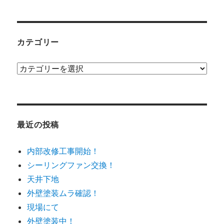
カテゴリー
カ
テ
ゴ
リ
ー
最近の投稿
内部改修工事開始！
シーリングファン交換！
天井下地
外壁塗装ムラ確認！
現場にて
外壁塗装中！