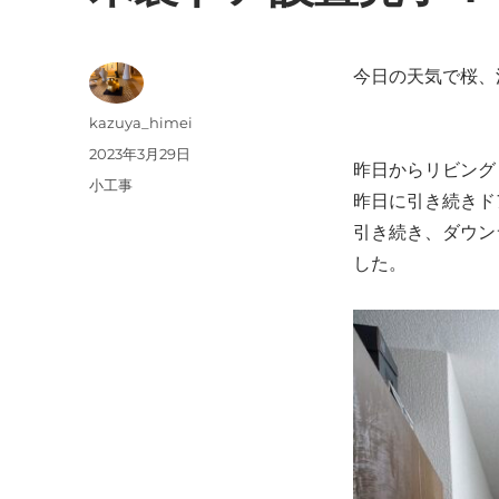
今日の天気で桜、
投
kazuya_himei
稿
投
2023年3月29日
昨日からリビング
者
稿
カ
小工事
昨日に引き続きド
日:
テ
引き続き、ダウン
ゴ
リ
した。
ー