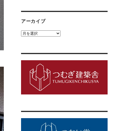
ゴ
リ
ー
アーカイブ
ア
ー
カ
イ
ブ