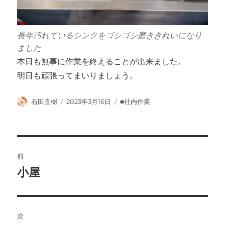
長年汚れているシンクをゴシゴシ磨ききれいになり
ました
本日も無事に作業を終えることが出来ました。
明日も頑張ってまいりましょう。
投
投
カ
石田直樹
2023年3月16日
■社内作業
稿
稿
テ
者
日:
ゴ
リ
ー
投
前
稿
小屋
前
の
ナ
投
ビ
稿:
次