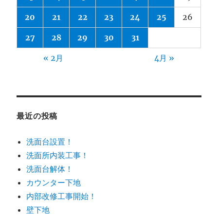
20
21
22
23
24
25
26
27
28
29
30
31
« 2月
4月 »
最近の投稿
洗面台設置！
洗面所内装工事！
洗面台解体！
カウンター下地
内部改修工事開始！
壁下地