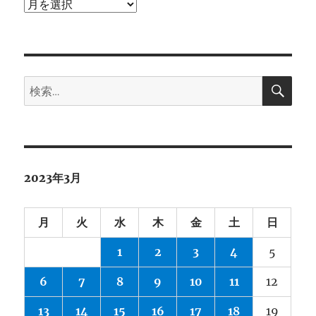
ア
ー
カ
イ
検
ブ
検
索
索:
2023年3月
月
火
水
木
金
土
日
1
2
3
4
5
6
7
8
9
10
11
12
13
14
15
16
17
18
19