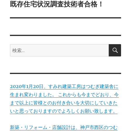
ゲ
既存住宅状況調査技術者合格！
次
の
ー
投
シ
稿:
ョ
検
検
索
ン
索:
2020年1月20日、すみれ建築工房はつむぎ建築舎に
生まれ変わりました。 これからも今までどおり、今
まで以上に皆様とのお付き合いを大切にしていきた
いと思っておりますのでよろしくお願い致します。
新築・リフォーム・店舗設計は、神戸市西区のつむ