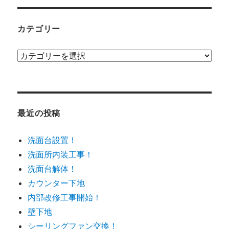
カテゴリー
カ
テ
ゴ
リ
ー
最近の投稿
洗面台設置！
洗面所内装工事！
洗面台解体！
カウンター下地
内部改修工事開始！
壁下地
シーリングファン交換！