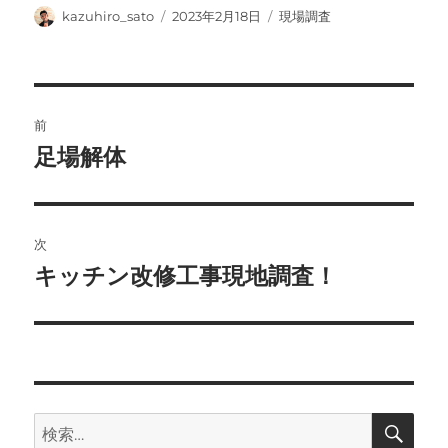
投
投
カ
kazuhiro_sato
2023年2月18日
現場調査
稿
稿
テ
者
日:
ゴ
リ
ー
投
前
稿
足場解体
前
の
ナ
投
ビ
稿:
次
ゲ
キッチン改修工事現地調査！
次
の
ー
投
シ
稿:
ョ
検
検
索
ン