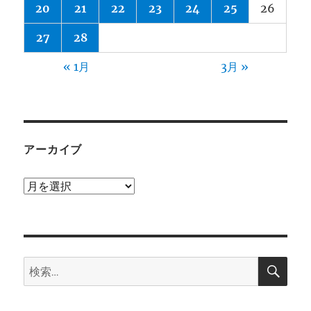
20
21
22
23
24
25
26
27
28
« 1月
3月 »
アーカイブ
ア
ー
カ
イ
検
ブ
検
索
索: