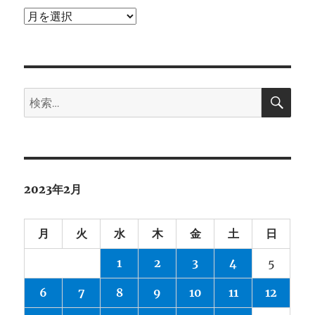
ア
ー
カ
イ
検
ブ
検
索
索:
2023年2月
月
火
水
木
金
土
日
1
2
3
4
5
6
7
8
9
10
11
12