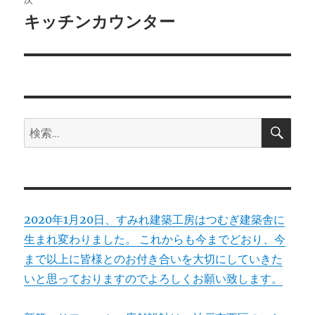
ゲ
キッチンカウンター
次
の
ー
投
シ
稿:
ョ
検
検
索
ン
索:
2020年1月20日、すみれ建築工房はつむぎ建築舎に
生まれ変わりました。 これからも今までどおり、今
まで以上に皆様とのお付き合いを大切にしていきた
いと思っておりますのでよろしくお願い致します。