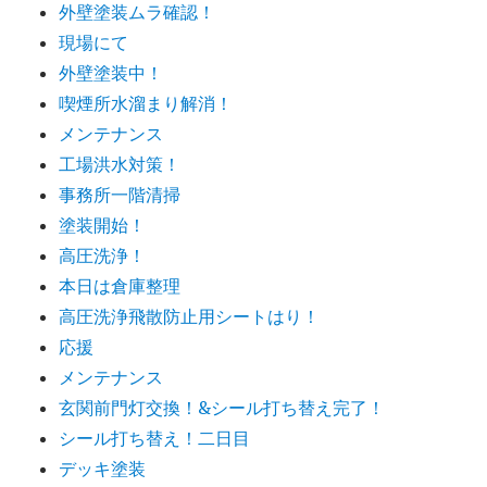
外壁塗装ムラ確認！
現場にて
外壁塗装中！
喫煙所水溜まり解消！
メンテナンス
工場洪水対策！
事務所一階清掃
塗装開始！
高圧洗浄！
本日は倉庫整理
高圧洗浄飛散防止用シートはり！
応援
メンテナンス
玄関前門灯交換！&シール打ち替え完了！
シール打ち替え！二日目
デッキ塗装