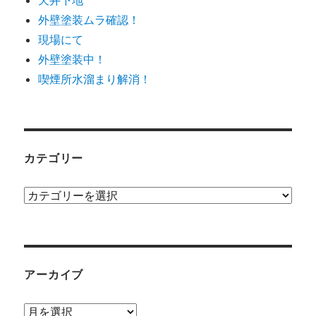
外壁塗装ムラ確認！
現場にて
外壁塗装中！
喫煙所水溜まり解消！
カテゴリー
カ
テ
ゴ
リ
ー
アーカイブ
ア