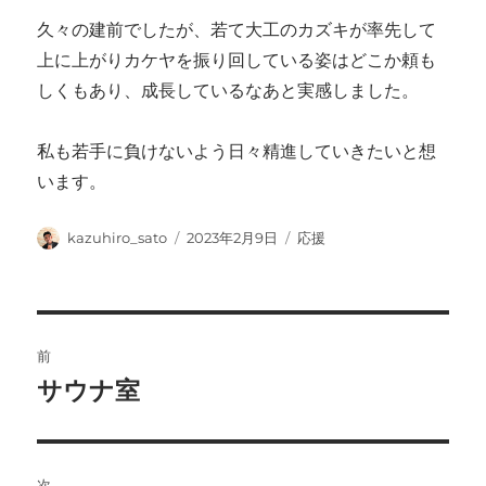
久々の建前でしたが、若て大工のカズキが率先して
上に上がりカケヤを振り回している姿はどこか頼も
しくもあり、成長しているなあと実感しました。
私も若手に負けないよう日々精進していきたいと想
います。
投
投
カ
kazuhiro_sato
2023年2月9日
応援
稿
稿
テ
者
日:
ゴ
リ
ー
投
前
稿
サウナ室
前
の
ナ
投
ビ
稿:
次