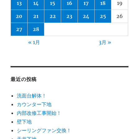
13
14
15
16
17
18
19
20
21
22
23
24
25
26
27
28
« 1月
3月 »
最近の投稿
洗面台解体！
カウンター下地
内部改修工事開始！
壁下地
シーリングファン交換！
天井下地