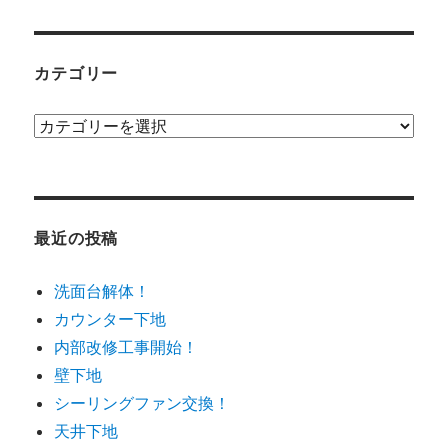
カテゴリー
カ
テ
ゴ
リ
ー
最近の投稿
洗面台解体！
カウンター下地
内部改修工事開始！
壁下地
シーリングファン交換！
天井下地