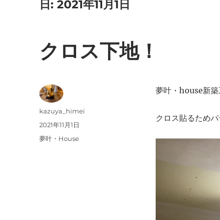
日:
2021年11月1日
クロス下地！
夢叶・house新
投
kazuya_himei
クロス貼るためパ
稿
投
2021年11月1日
者
稿
カ
夢叶・House
日:
テ
ゴ
リ
ー