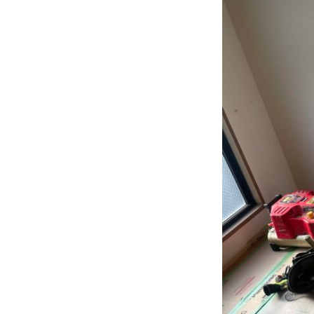
テ
ゴ
リ
ー