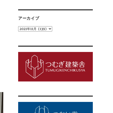
ゴ
リ
ー
アーカイブ
ア
ー
カ
イ
ブ