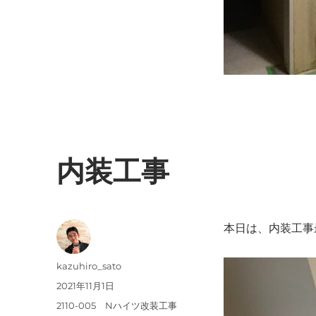
内装工事
本日は、内装工事
投
kazuhiro_sato
稿
投
2021年11月1日
者
稿
カ
2110-005 Nハイツ改装工事
日: