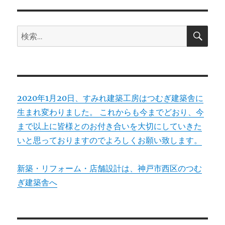
ョ
検
検
索
ン
索:
2020年1月20日、すみれ建築工房はつむぎ建築舎に
生まれ変わりました。 これからも今までどおり、今
まで以上に皆様とのお付き合いを大切にしていきた
いと思っておりますのでよろしくお願い致します。
新築・リフォーム・店舗設計は、神戸市西区のつむ
ぎ建築舎へ