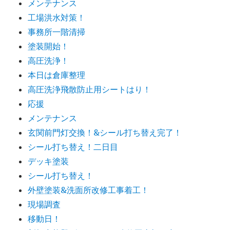
メンテナンス
工場洪水対策！
事務所一階清掃
塗装開始！
高圧洗浄！
本日は倉庫整理
高圧洗浄飛散防止用シートはり！
応援
メンテナンス
玄関前門灯交換！&シール打ち替え完了！
シール打ち替え！二日目
デッキ塗装
シール打ち替え！
外壁塗装&洗面所改修工事着工！
現場調査
移動日！