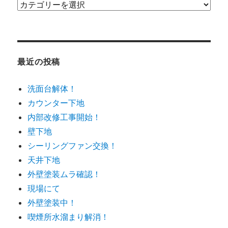
カ
テ
ゴ
リ
ー
最近の投稿
洗面台解体！
カウンター下地
内部改修工事開始！
壁下地
シーリングファン交換！
天井下地
外壁塗装ムラ確認！
現場にて
外壁塗装中！
喫煙所水溜まり解消！