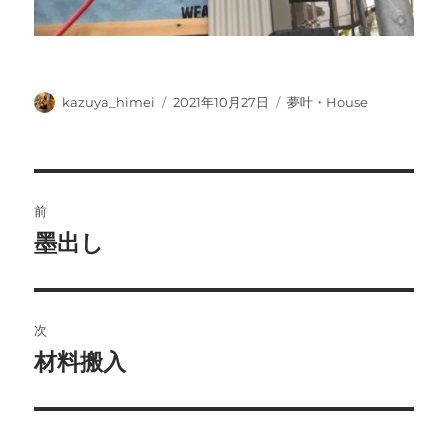
投
投
カ
kazuya_himei
2021年10月27日
夢叶・House
稿
稿
テ
者
日:
ゴ
リ
ー
投
前
稿
墨出し
前
の
ナ
投
ビ
稿:
次
ゲ
材料搬入
次
の
ー
投
シ
稿: