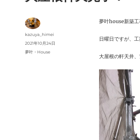
夢叶house新築
投
kazuya_himei
日曜日ですが、工
稿
投
2021年10月24日
者
稿
カ
夢叶・House
大屋根の軒天井、
日:
テ
ゴ
リ
ー