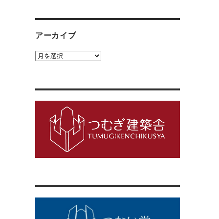
ゴ
リ
ー
アーカイブ
ア
ー
カ
イ
ブ