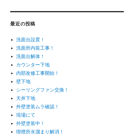
ゴ
リ
ー
最近の投稿
洗面台設置！
洗面所内装工事！
洗面台解体！
カウンター下地
内部改修工事開始！
壁下地
シーリングファン交換！
天井下地
外壁塗装ムラ確認！
現場にて
外壁塗装中！
喫煙所水溜まり解消！