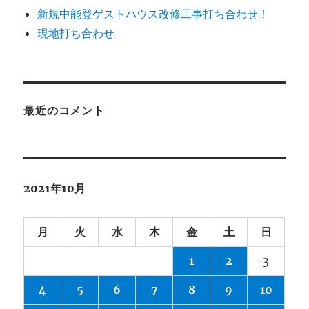
新規中能登ゲストハウス改修工事打ち合わせ！
現地打ち合わせ
最近のコメント
2021年10月
月
火
水
木
金
土
日
1
2
3
4
5
6
7
8
9
10