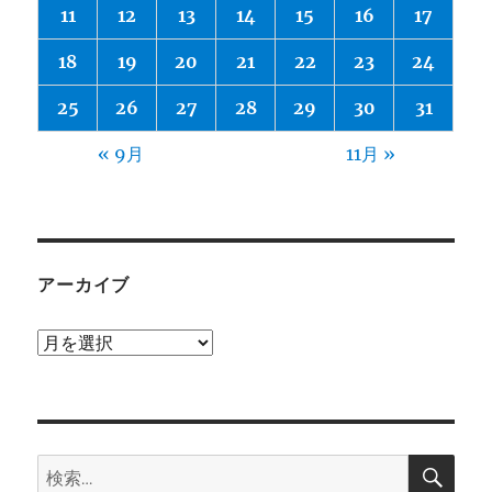
11
12
13
14
15
16
17
18
19
20
21
22
23
24
25
26
27
28
29
30
31
« 9月
11月 »
アーカイブ
ア
ー
カ
イ
検
ブ
検
索