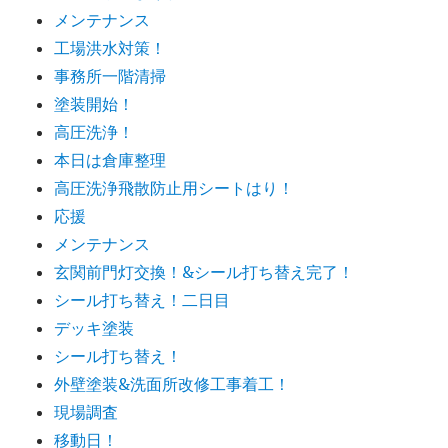
メンテナンス
工場洪水対策！
事務所一階清掃
塗装開始！
高圧洗浄！
本日は倉庫整理
高圧洗浄飛散防止用シートはり！
応援
メンテナンス
玄関前門灯交換！&シール打ち替え完了！
シール打ち替え！二日目
デッキ塗装
シール打ち替え！
外壁塗装&洗面所改修工事着工！
現場調査
移動日！