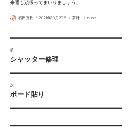
来週も頑張ってまいりましょう。
投
投
カ
石田直樹
2021年10月23日
夢叶・House
稿
稿
テ
者
日:
ゴ
リ
ー
投
前
稿
シャッター修理
前
の
ナ
投
ビ
稿:
次
ゲ
ボード貼り
次
の
ー
投
シ
稿:
ョ