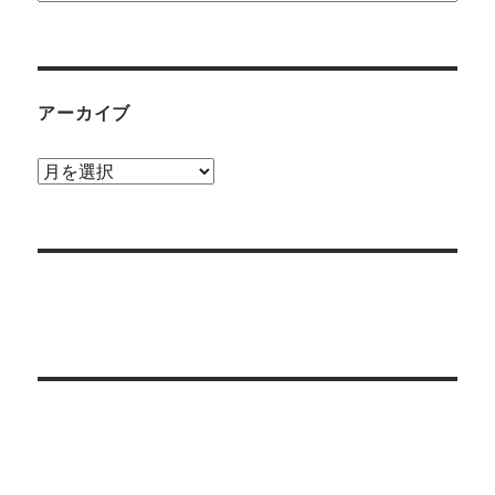
テ
ゴ
リ
ー
アーカイブ
ア
ー
カ
イ
ブ