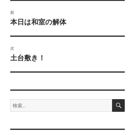
ー
投
前
稿
本日は和室の解体
前
の
ナ
投
ビ
稿:
次
ゲ
土台敷き！
次
の
ー
投
シ
稿:
ョ
検
検
索
ン
索: