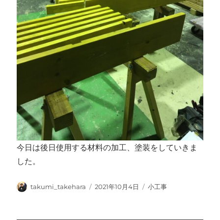
今日は後日使用する材料の加工、塗装をしていきま
した。
投
投
カ
takumi_takehara
2021年10月4日
小工事
稿
稿
テ
者
日:
ゴ
リ