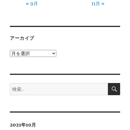
« 9月
11月 »
アーカイブ
ア
ー
カ
イ
検
ブ
検
索
索:
2021年10月