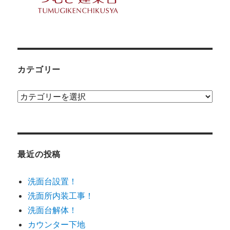
カテゴリー
カ
テ
ゴ
リ
ー
最近の投稿
洗面台設置！
洗面所内装工事！
洗面台解体！
カウンター下地