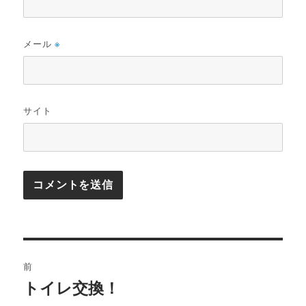
メール
※
サイト
投
前
稿
トイレ交換！
前