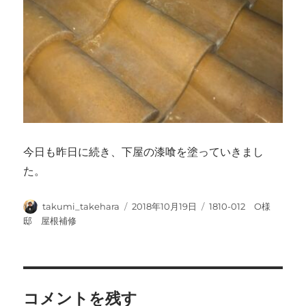
今日も昨日に続き、下屋の漆喰を塗っていきまし
た。
投
投
カ
takumi_takehara
2018年10月19日
1810-012 O様
稿
稿
テ
邸 屋根補修
者
日:
ゴ
リ
ー
コメントを残す