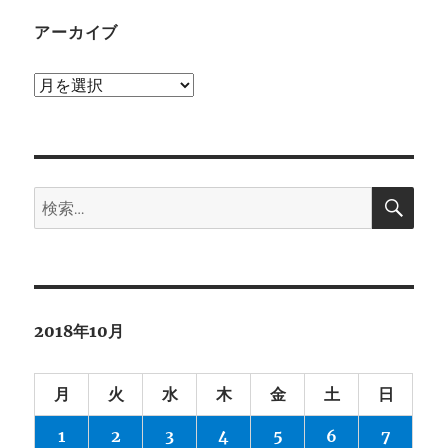
アーカイブ
ア
ー
カ
イ
検
ブ
検
索
索:
2018年10月
月
火
水
木
金
土
日
1
2
3
4
5
6
7