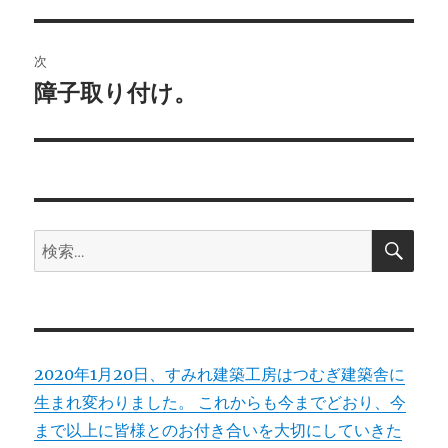
の
ナ
投
ビ
稿:
次
ゲ
障子取り付け。
次
の
ー
投
シ
稿:
ョ
検
検
索
ン
索:
2020年1月20日、すみれ建築工房はつむぎ建築舎に
生まれ変わりました。 これからも今までどおり、今
まで以上に皆様とのお付き合いを大切にしていきた