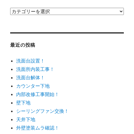
カ
テ
ゴ
リ
ー
最近の投稿
洗面台設置！
洗面所内装工事！
洗面台解体！
カウンター下地
内部改修工事開始！
壁下地
シーリングファン交換！
天井下地
外壁塗装ムラ確認！