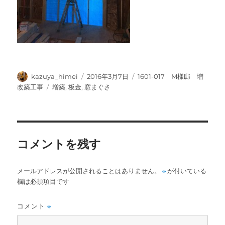
投
投
カ
kazuya_himei
2016年3月7日
1601-017 M様邸 増
稿
稿
テ
タ
改築工事
増築
,
板金
,
窓まぐさ
者
日:
ゴ
グ
リ
ー
コメントを残す
メールアドレスが公開されることはありません。
※
が付いている
欄は必須項目です
コメント
※