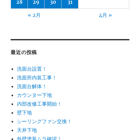
28
29
30
31
« 2月
4月 »
最近の投稿
洗面台設置！
洗面所内装工事！
洗面台解体！
カウンター下地
内部改修工事開始！
壁下地
シーリングファン交換！
天井下地
外壁塗装ムラ確認！