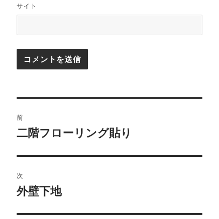
サイト
投
前
稿
二階フローリング貼り
前
の
ナ
投
ビ
稿:
次
ゲ
外壁下地
次
の
ー
投