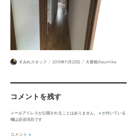
投
投
カ
すみれスタッフ
2015年11月23日
大屋根のsumika
稿
稿
テ
者
日:
ゴ
リ
ー
コメントを残す
メールアドレスが公開されることはありません。
※
が付いている
欄は必須項目です
コメント
※