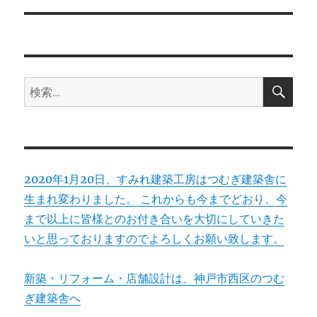
ー
投
シ
稿:
ョ
検
検
索
ン
索:
2020年1月20日、すみれ建築工房はつむぎ建築舎に
生まれ変わりました。 これからも今までどおり、今
まで以上に皆様とのお付き合いを大切にしていきた
いと思っておりますのでよろしくお願い致します。
新築・リフォーム・店舗設計は、神戸市西区のつむ
ぎ建築舎へ