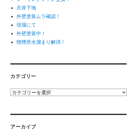
天井下地
外壁塗装ムラ確認！
現場にて
外壁塗装中！
喫煙所水溜まり解消！
カテゴリー
カ
テ
ゴ
リ
ー
アーカイブ