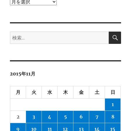
ア
ー
カ
イ
検
ブ
検
索
索:
2015年11月
月
火
水
木
金
土
日
1
2
3
4
5
6
7
8
9
10
11
12
13
14
15