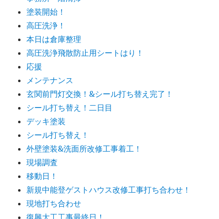
塗装開始！
高圧洗浄！
本日は倉庫整理
高圧洗浄飛散防止用シートはり！
応援
メンテナンス
玄関前門灯交換！&シール打ち替え完了！
シール打ち替え！二日目
デッキ塗装
シール打ち替え！
外壁塗装&洗面所改修工事着工！
現場調査
移動日！
新規中能登ゲストハウス改修工事打ち合わせ！
現地打ち合わせ
復興大工工事最終日！