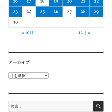
16
17
18
19
20
21
22
23
24
25
26
27
28
29
30
« 10月
12月 »
アーカイブ
ア
ー
カ
イ
検
ブ
検
索
索: