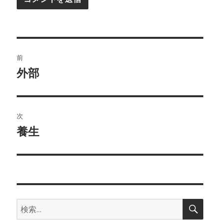
投
前
稿
外部
前
の
ナ
投
ビ
稿:
次
ゲ
養生
次
の
ー
投
シ
稿:
ョ
検
検
索
ン
索: