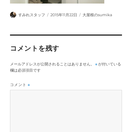
投
投
カ
すみれスタッフ
2015年11月22日
大屋根のsumika
稿
稿
テ
者
日:
ゴ
リ
ー
コメントを残す
メールアドレスが公開されることはありません。
※
が付いている
欄は必須項目です
コメント
※