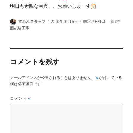
明日も素敵な写真、、お願いしまーす
投
投
カ
すみれスタッフ
2010年10月6日
垂水区H様邸 ほぼ全
稿
稿
テ
面改装工事
者
日:
ゴ
リ
ー
コメントを残す
メールアドレスが公開されることはありません。
※
が付いている
欄は必須項目です
コメント
※