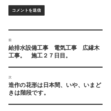
投
前
稿
給排水設備工事 電気工事 広縁木
前
の
工事。 施工２７日目。
ナ
投
ビ
稿:
ゲ
次
造作の花形は日本間、いや、いまど
次
ー
の
きは階段です。
シ
投
稿:
ョ