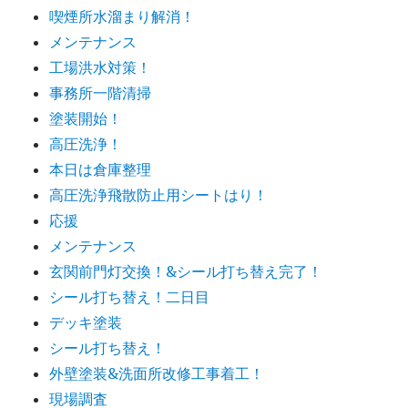
喫煙所水溜まり解消！
メンテナンス
工場洪水対策！
事務所一階清掃
塗装開始！
高圧洗浄！
本日は倉庫整理
高圧洗浄飛散防止用シートはり！
応援
メンテナンス
玄関前門灯交換！&シール打ち替え完了！
シール打ち替え！二日目
デッキ塗装
シール打ち替え！
外壁塗装&洗面所改修工事着工！
現場調査