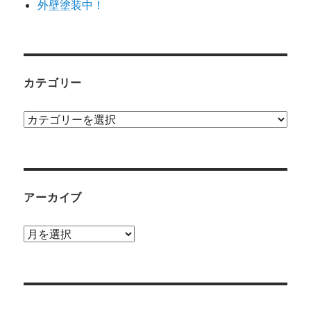
外壁塗装中！
カテゴリー
カ
テ
ゴ
リ
ー
アーカイブ
ア
ー
カ
イ
ブ